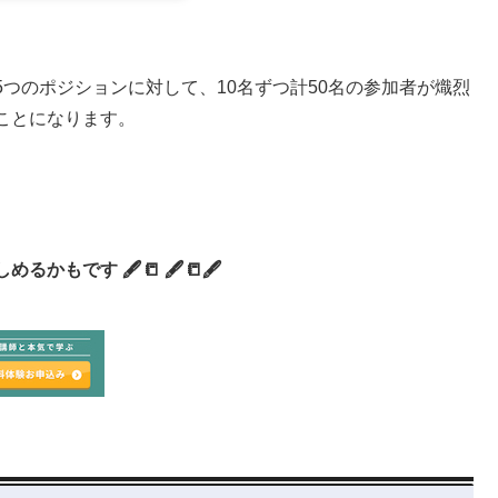
つのポジションに対して、10名ずつ計50名の参加者が熾烈
ことになります。
めるかもです 🖋📒 🖋📒🖋