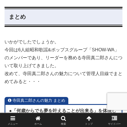
まとめ
いかがでしたでしょうか。
今回は6人組昭和歌謡&ポップスグループ「SHOW-WA」
のメンバーであり、リーダーを務める寺田真二郎さんにつ
いて取り上げてきました。
改めて、寺田真二郎さんの魅力について管理人目線でまと
めてみると・・・
寺田真二郎さんの魅力 まとめ
●「何歳からでも夢を叶えることが出来る」を体現し
た同世代の星
メニュー
ホーム
検索
トップ
サイドバー
●メンバー・ファンから愛され、いじられることでグ