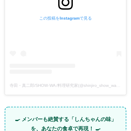
この投稿をInstagramで見る
寺田・真二郎/SHOW-WA /料理研究家(@shinjiro_show_wa)がシェアした投稿
🍳 メンバーも絶賛する「しんちゃんの味」
を、あなたの食卓で再現！ 🍳