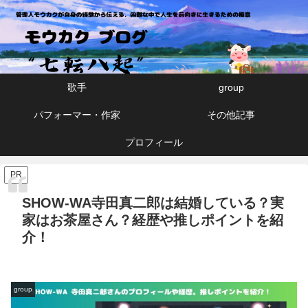
モウカクブログ「七転八起」
歌手
group
パフォーマー・作家
その他記事
プロフィール
PR
SHOW-WA寺田真二郎は結婚している？実
家はお茶屋さん？経歴や推しポイントを紹
介！
group