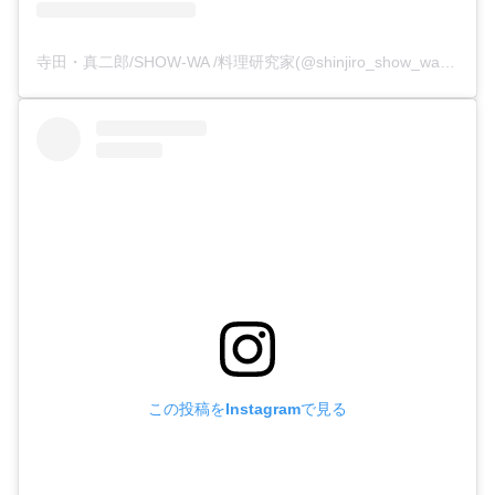
寺田・真二郎/SHOW-WA /料理研究家(@shinjiro_show_wa)がシェアした投稿
この投稿をInstagramで見る