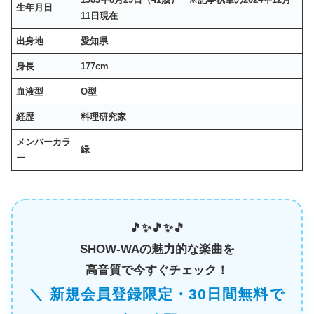
生年月日
11日現在
出身地
愛知県
身長
177cm
血液型
O型
経歴
料理研究家
メンバーカラ
緑
ー
🎵✨🎵✨🎵
SHOW-WAの魅力的な楽曲を
高音質で今すぐチェック！
＼ 新規会員登録限定・30日間無料で