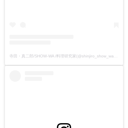
寺田・真二郎/SHOW-WA /料理研究家(@shinjiro_show_wa)がシェアした投稿