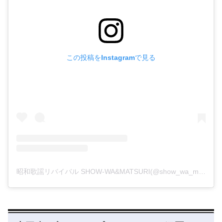
この投稿をInstagramで見る
昭和歌謡リバイバル SHOW-WA&MATSURI(@show_wa_matsuri_staff)がシェアした投稿