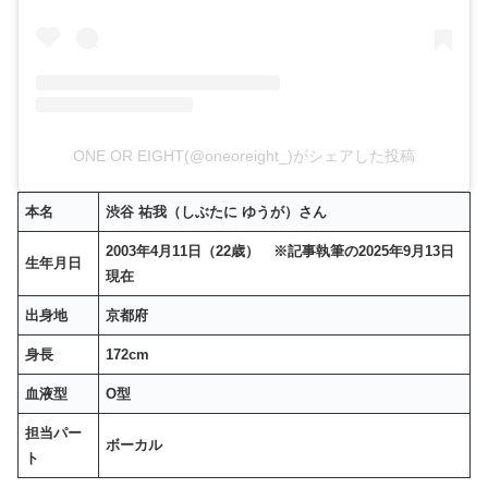
ONE OR EIGHT(@oneoreight_)がシェアした投稿
本名
渋谷 祐我（しぶたに ゆうが）さん
2003年4月11日（22歳） ※記事執筆の2025年9月13日
生年月日
現在
出身地
京都府
身長
172cm
血液型
O型
担当パー
ボーカル
ト