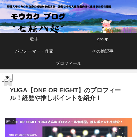
モウカクブログ「七転八起」
歌手
group
パフォーマー・作家
その他記事
プロフィール
PR
YUGA【ONE OR EIGHT】のプロフィー
ル！経歴や推しポイントを紹介！
group