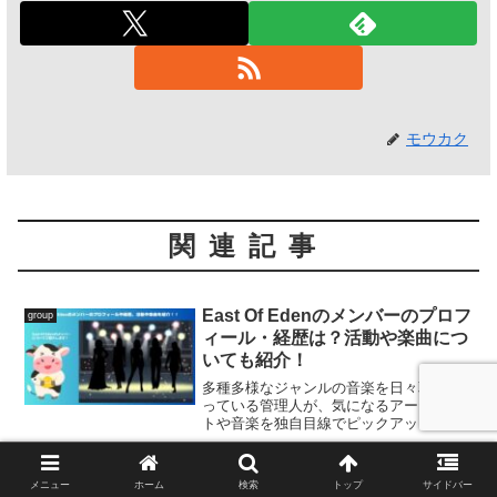
モウカク
関連記事
East Of Edenのメンバーのプロフ
group
ィール・経歴は？活動や楽曲につ
いても紹介！
多種多様なジャンルの音楽を日々聴き漁
っている管理人が、気になるアーティス
トや音楽を独自目線でピックアップ。今
回の記事は4人組ガールズバンド「East
Of Eden」。バンドメンバーのプロフィー
ルや経歴、今後の活動などについてご紹
TAIKI【STARGLOW】のプロフ
group
メニュー
ホーム
検索
トップ
サイドバー
介します！