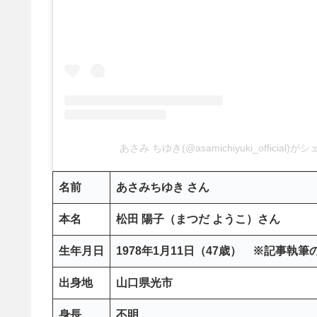
あさみ ちゆき(@asamichiyuki_official
名前
あさみちゆき
さん
本名
松田 陽子
（まつだ ようこ）さん
生年月日
1978年1月11日（47歳） ※記事執筆の
出身地
山口県光市
身長
不明